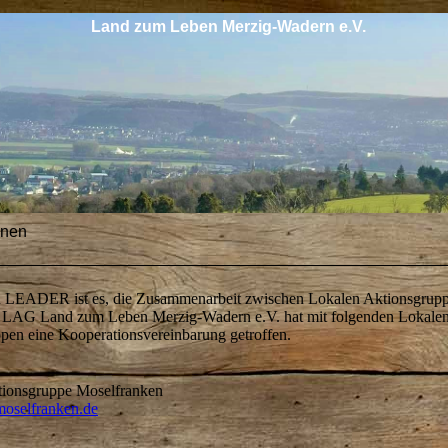
Land zum Leben Merzig-Wadern e.V.
onen
n LEADER ist es, die Zusammenarbeit zwischen Lokalen Aktionsgrup
e LAG Land zum Leben Merzig-Wadern e.V. hat mit folgenden Lokale
pen eine Kooperationsvereinbarung getroffen.
tionsgruppe Moselfranken
moselfranken.de