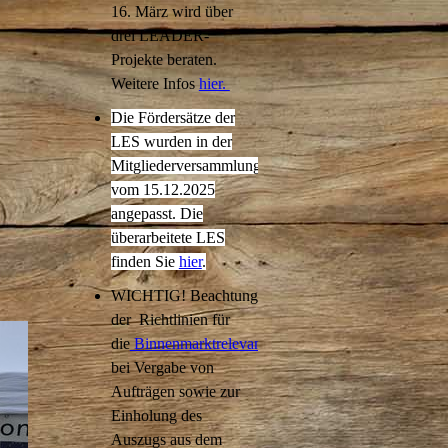
16. März wird über
drei LEADER-
Projekte beraten.
Weitere Infos
hier.
Die Fördersätze der
LES wurden in der
Mitgliederversammlung
vom 15.12.2025
angepasst. Die
überarbeitete LES
finden Sie
hier
.
WICHTIG! Beachtung
der Richtlinien für
die
Binnenmarktrelevanz
bei Vergabe von
Aufträgen sowie zur
Einholung des
Auszugs aus dem