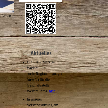
m Leben
Aktuelles
Die LAG Merzig-
Wadern
sucht Regionalmanager
(m/w/d) für die
Geschäftsstelle.
Weitere Infos
hier
.
In unserer
Vorstandssitzung am