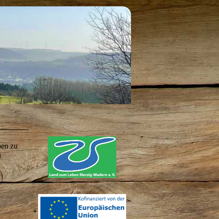
pen zu
n