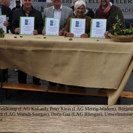
 Feldkamp (LAG KuLanI), Peter Klein (LAG Merzig-Wadern), Bürgerm
adt (LAG Warndt-Saargau), Doris Gaa (LAG Bliesgau), Umweltministe
st