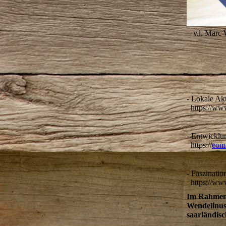
v.l. Marc
- Lokale Ak
https://www
- Entwicklu
https://
eom-
- Faszinati
https://www
Im Rahmen 
Wendelinus
saarländi