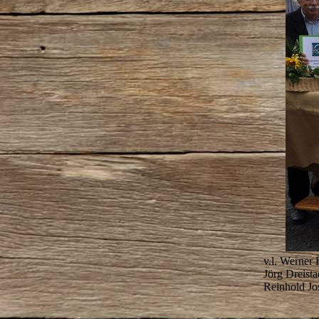
v.l. Werner
Jörg Dreist
Reinhold Jo