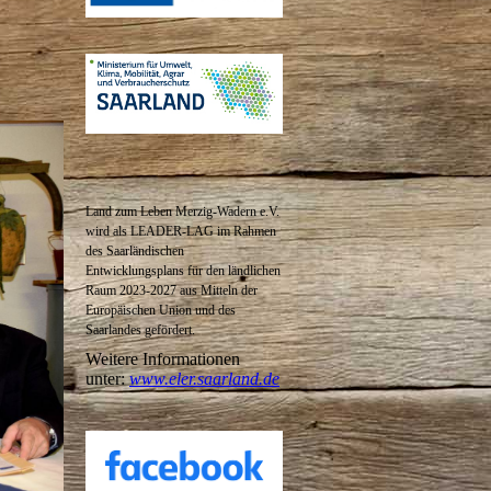
Land zum Leben Merzig-Wadern e.V.
wird als LEADER-LAG im Rahmen
des
Saarländischen
Entwicklungsplans für den ländlichen
Raum 2023-2027 aus Mitteln der
Europäischen Union und des
Saarlandes gefördert.
Weitere Informationen
unter:
www.eler.saarland.de