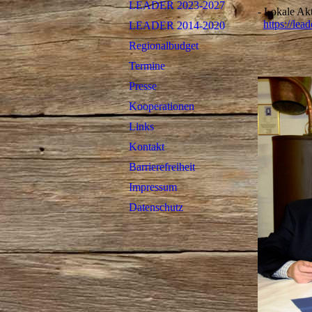
LEADER 2023-2027
- Lokale Ak
https://lead
LEADER 2014-2020
Regionalbudget
Termine
Presse
Kooperationen
Links
Kontakt
Barrierefreiheit
Impressum
Datenschutz