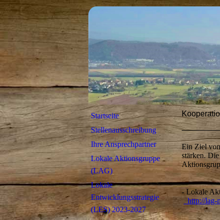
Kooperati
Startseite
Stellenausschreibung
Ihre Ansprechpartner
Ein Ziel vo
stärken. Di
Lokale Aktionsgruppe
Aktionsgrup
(LAG)
Lokale
- Lokale Ak
Entwicklungsstrategie
http://lag-
(LES) 2023-2027