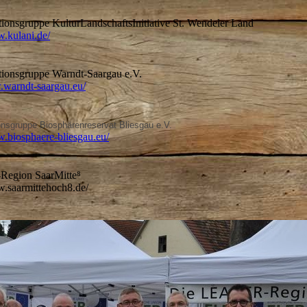
tionsgruppe KulturLandschaftsInitiative St. Wendeler Land
w.kulani.de/
tionsgruppe Warndt-Saargau e.V.
.warndt-saargau.eu/
ionsgruppe Biosphärenreservat Bliesgau e.V.
w.biosphaere-bliesgau.eu/
egion SaarMitte⁸
.saarmittehoch8.de/