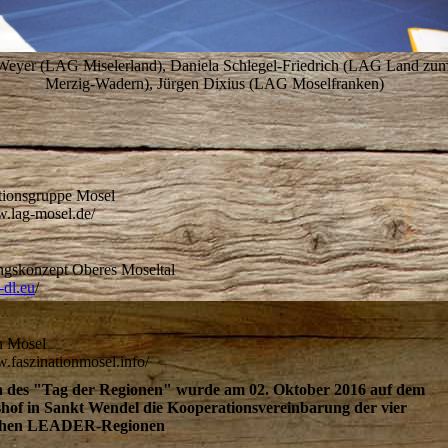
 Weyer (LAG Miselerland), Daniela Schlegel-Friedrich (LAG Land zu
Merzig-Wadern), Jürgen Dixius (LAG Moselfranken)
tionsgruppe Mosel
.lag-mosel.de/
ngskonzept Oberes Moseltal
dl.eu
/
on Mosel
.faszinationmosel.info/
des "Tag der Regionen" wurde am 02. Oktober 2016 auf dem
hof in Sankt Wendel die Kooperationsvereinbarung der vier
schen LEADER-Regionen