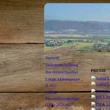
Startseite
Stellenausschreibung
PRESSE
Ihre Ansprechpartner
Aufruf 
Lokale Aktionsgruppe
Aufruf 
(LAG)
PM 3. Pr
Lokale
PM 3. Pr
Entwicklungsstrategie
PM 3. L
(LES) 2023-2027