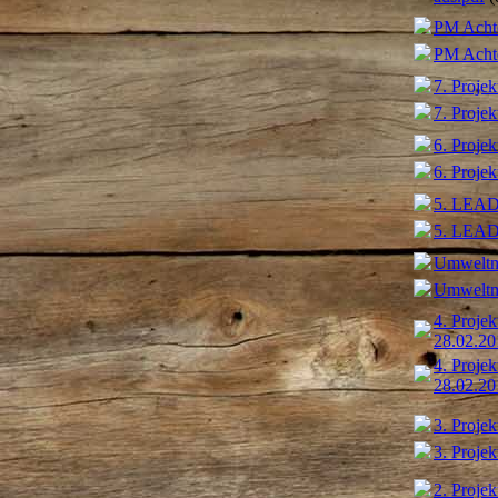
PM Acht
PM Acht
7. Projek
7. Projek
6. Proje
6. Proje
5. LEADE
5. LEADE
Umweltmi
Umweltmi
4. Projek
28.02.20
4. Projek
28.02.20
3. Projek
3. Projek
2. Projek