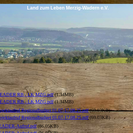
Land zum Leben Merzig-Wadern e.V.
LEADER RB - LK MZG.pdf
(1.34MB)
LEADER RB - LK MZG.pdf
(1.34MB)
ojektaufruf Regionalbudget 01.07-17.08.25.pdf
(69.03KB)
ojektaufruf Regionalbudget 01.07-17.08.25.pdf
(69.03KB)
EADER-Aufruf.pdf
(86.05KB)