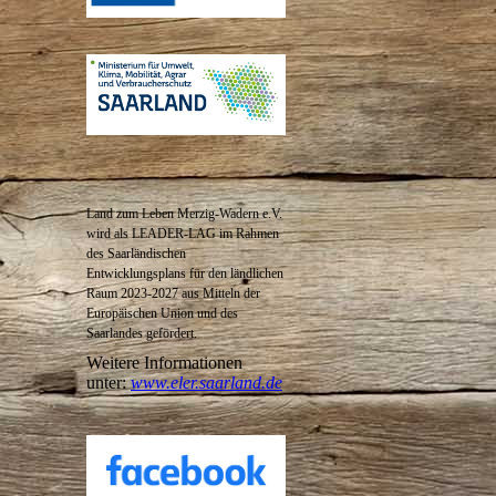
Land zum Leben Merzig-Wadern e.V.
wird als LEADER-LAG im Rahmen
des
Saarländischen
Entwicklungsplans für den ländlichen
Raum 2023-2027 aus Mitteln der
Europäischen Union und des
Saarlandes gefördert.
Weitere Informationen
unter:
www.eler.saarland.de