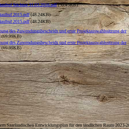
taufruf Stichtag 31.03.2016.pdf
(50.45KB)
taufruf 2015.pdf
(48.24KB)
taufruf 2015.pdf
(48.24KB)
hung des Zuwendungsbescheids und erste Projektauswahlssitzung der
f
(69.99KB)
hung des Zuwendungsbescheids und erste Projektauswahlssitzung der
f
(69.99KB)
dem Saarländischen Entwicklungsplan für den ländlichen Raum 2023