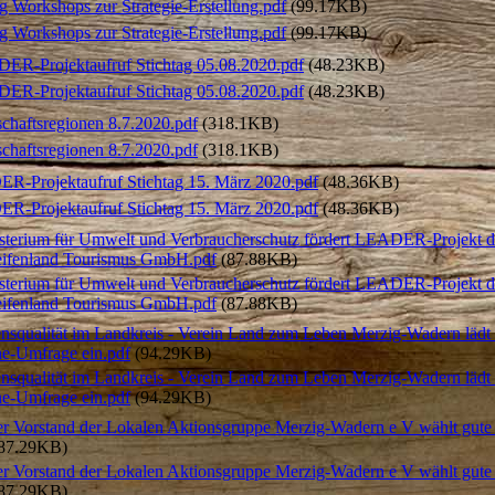
g Workshops zur Strategie-Erstellung.pdf
(99.17KB)
g Workshops zur Strategie-Erstellung.pdf
(99.17KB)
ER-Projektaufruf Stichtag 05.08.2020.pdf
(48.23KB)
ER-Projektaufruf Stichtag 05.08.2020.pdf
(48.23KB)
chaftsregionen 8.7.2020.pdf
(318.1KB)
chaftsregionen 8.7.2020.pdf
(318.1KB)
R-Projektaufruf Stichtag 15. März 2020.pdf
(48.36KB)
R-Projektaufruf Stichtag 15. März 2020.pdf
(48.36KB)
terium für Umwelt und Verbraucherschutz fördert LEADER-Projekt d
eifenland Tourismus GmbH.pdf
(87.88KB)
terium für Umwelt und Verbraucherschutz fördert LEADER-Projekt d
eifenland Tourismus GmbH.pdf
(87.88KB)
squalität im Landkreis - Verein Land zum Leben Merzig-Wadern lädt
ne-Umfrage ein.pdf
(94.29KB)
squalität im Landkreis - Verein Land zum Leben Merzig-Wadern lädt
ne-Umfrage ein.pdf
(94.29KB)
 Vorstand der Lokalen Aktionsgruppe Merzig-Wadern e V wählt gute 
87.29KB)
 Vorstand der Lokalen Aktionsgruppe Merzig-Wadern e V wählt gute 
87.29KB)