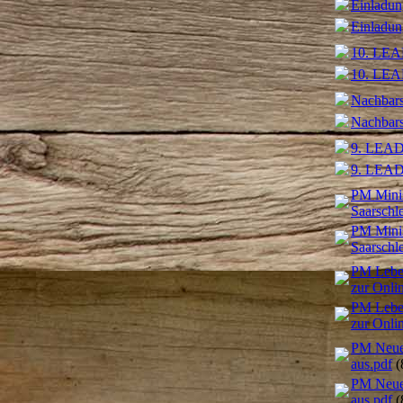
Einladun
Einladun
10. LEAD
10. LEAD
Nachbars
Nachbars
9. LEADE
9. LEADE
PM Minis
Saarschl
PM Minis
Saarschl
PM Leben
zur Onli
PM Leben
zur Onli
PM Neuer
aus.pdf
(
PM Neuer
aus.pdf
(