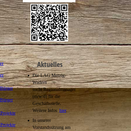
Aktuelles
er
er
Die LAG Merzig-
Wadern
 Bürger
sucht Regionalmanager
(m/w/d) für die
 Bürger
Geschäftsstelle.
Weitere Infos
hier
.
Projekte
In unserer
Projekte
Vorstandssitzung am