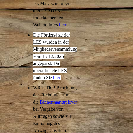
16. März wird über
drei LEADER-
Projekte beraten.
Weitere Infos
hier.
Die Fördersätze der
LES wurden in der
Mitgliederversammlung
vom 15.12.2025
angepasst. Die
überarbeitete LES
finden Sie
hier
.
WICHTIG! Beachtung
der Richtlinien für
die
Binnenmarktrelevanz
bei Vergabe von
Aufträgen sowie zur
Einholung des
Auszugs aus dem