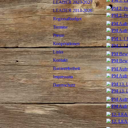
PM 3. L
LEADER 2023-2027
PM 2. Pr
LEADER 2014-2020
PM 2. Pr
Regionalbudget
PM Aufru
Termine
PM Aufru
Presse
PM 1. L
Kooperationen
PM 1. L
Links
PM Bewer
Kontakt
PM Bewer
Barrierefreiheit
PM Aufru
PM Aufru
Impressum
PM 13. 
Datenschutz
PM 13. 
PM Aufru
PM Aufru
12. LEA
12. LEA