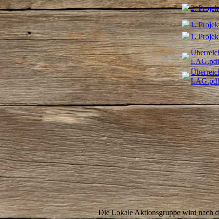
2. Projek
1. Projek
1. Projek
Überreic
LAG.pd
Überreic
LAG.pd
Die Lokale Aktionsgruppe wird nach 