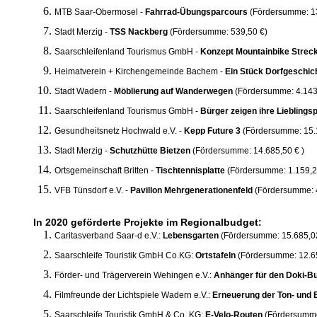
MTB Saar-Obermosel -
Fahrrad-Übungsparcours
(Fördersumme: 13
Stadt Merzig -
TSS Nackberg
(Fördersumme: 539,50 €)
Saarschleifenland Tourismus GmbH -
Konzept Mountainbike Strec
Heimatverein + Kirchengemeinde Bachem -
Ein Stück Dorfgeschic
Stadt Wadern -
Möblierung auf Wanderwegen
(Fördersumme: 4.143
Saarschleifenland Tourismus GmbH -
Bürger zeigen ihre Lieblingsp
Gesundheitsnetz Hochwald e.V. -
Kepp Future 3
(Fördersumme: 15.
Stadt Merzig -
Schutzhütte Bietzen
(Fördersumme: 14.685,50 € )
Ortsgemeinschaft Britten -
Tischtennisplatte
(Fördersumme: 1.159,2
VFB Tünsdorf e.V. -
Pavillon Mehrgenerationenfeld
(Fördersumme: 
In 2020 geförderte Projekte im Regionalbudget:
Caritasverband Saar-d e.V.:
Lebensgarten
(Fördersumme: 15.685,0
Saarschleife Touristik GmbH Co.KG:
Ortstafeln
(Fördersumme: 12.6
Förder- und Trägerverein Wehingen e.V.:
Anhänger für den Doki-B
Filmfreunde der Lichtspiele Wadern e.V.:
Erneuerung der Ton- und 
Saarschleife Touristik GmbH & Co. KG:
E-Velo-Routen
(Fördersumme