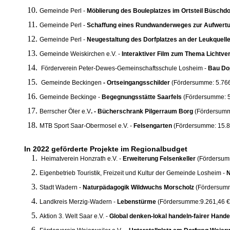
Gemeinde Perl -
Möblierung des Bouleplatzes im Ortsteil Büschd
Gemeinde Perl -
Schaffung eines Rundwanderweges zur Aufwert
Gemeinde Perl -
Neugestaltung des Dorfplatzes an der Leukquelle
Gemeinde Weiskirchen e.V. -
Interaktiver Film zum Thema Lichtv
Förderverein Peter-Dewes-Gemeinschaftsschule Losheim -
Bau Dop
Gemeinde Beckingen
- Ortseingangsschilder
(Fördersumme: 5.766
Gemeinde Beckinge -
Begegnungsstätte Saarfels
(Fördersumme: 5
Berrscher Öler e.V
. - Bücherschrank Pilgerraum Borg
(Fördersumm
MTB Sport Saar-Obermosel e.V. -
Felsengarten
(Fördersumme: 15.8
In 2022 geförderte Projekte im Regionalbudget
Heimatverein Honzrath e.V. -
Erweiterung Felsenkeller
(Fördersum
Eigenbetrieb Touristik, Freizeit und Kultur der Gemeinde Losheim -
N
Stadt Wadern -
Naturpädagogik Wildwuchs Morscholz
(Fördersumm
Landkreis Merzig-Wadern -
Lebenstürme
(Fördersumme:9.261,46 €
Aktion 3. Welt Saar e.V. -
Global denken-lokal handeln-fairer Hand