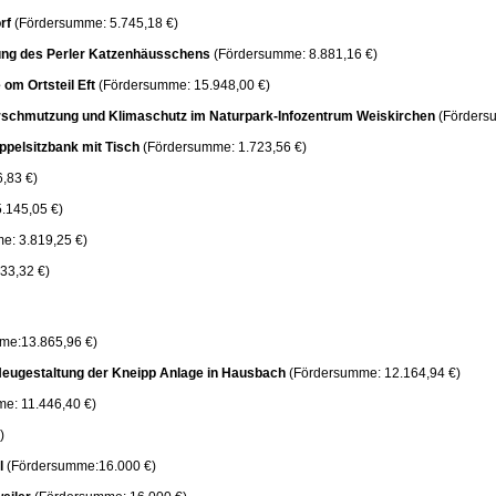
orf
(Fördersumme: 5.745,18 €)
ung des Perler Katzenhäusschens
(Fördersumme: 8.881,16 €)
 om Ortsteil Eft
(Fördersumme: 15.948,00 €)
erschmutzung und Klimaschutz im Naturpark-Infozentrum Weiskirchen
(Förders
pelsitzbank mit Tisch
(Fördersumme: 1.723,56 €)
,83 €)
.145,05 €)
e: 3.819,25 €)
33,32 €)
me:13.865,96 €)
eugestaltung der Kneipp Anlage in Hausbach
(Fördersumme: 12.164,94 €)
e: 11.446,40 €)
)
el
(Fördersumme:16.000 €)