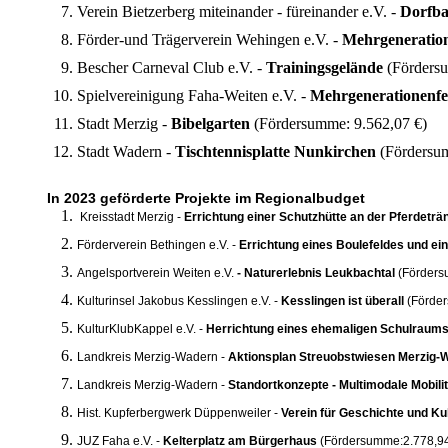
Verein Bietzerberg miteinander - füreinander e.V. -
Dorfb
Förder-und Trägerverein Wehingen e.V. -
Mehrgeneratio
Bescher Carneval Club e.V. -
Trainingsgelände
(Förders
Spielvereinigung Faha-Weiten e.V. -
Mehrgenerationenf
Stadt Merzig -
Bibelgarten
(Fördersumme: 9.562,07 €)
Stadt Wadern -
Tischtennisplatte Nunkirchen
(Fördersu
In 2023 geförderte Projekte im Regionalbudget
Kreisstadt Merzig -
Errichtung einer Schutzhütte an der Pferdeträ
Förderverein Bethingen e.V. -
Errichtung eines Boulefeldes und e
Angelsportverein Weiten e.V.
- Naturerlebnis Leukbachtal
(Förders
Kulturinsel Jakobus Kesslingen e.V. -
Kesslingen ist überall
(Förde
KulturKlubKappel e.V. -
Herrichtung eines ehemaligen Schulraums 
Landkreis Merzig-Wadern -
Aktionsplan Streuobstwiesen Merzig
Landkreis Merzig-Wadern -
Standortkonzepte - Multimodale Mobili
Hist. Kupferbergwerk Düppenweiler -
Verein für Geschichte und Ku
JUZ Faha e.V. -
Kelterplatz am Bürgerhaus
(Fördersumme:2.778,94