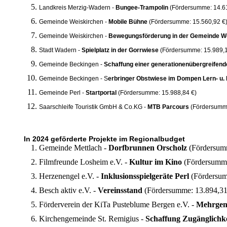
Landkreis Merzig-Wadern -
Bungee-Trampolin
(Fördersumme: 14.61
Gemeinde Weiskirchen -
Mobile Bühne
(Fördersumme: 15.560,92 €
Gemeinde Weiskirchen -
Bewegungsförderung in der Gemeinde W
Stadt Wadern -
Spielplatz in der Gorrwiese
(Fördersumme: 15.989,1
Gemeinde Beckingen -
Schaffung einer generationenübergreifend
Gemeinde Beckingen - S
erbringer Obstwiese im Dompen Lern- u. 
Gemeinde Perl -
Startportal
(Fördersumme: 15.988,84 €)
Saarschleife Touristik GmbH & Co.KG -
MTB Parcours
(Fördersumme
In 2024 geförderte Projekte im Regionalbudget
Gemeinde Mettlach -
Dorfbrunnen Orscholz
(Fördersum
Filmfreunde Losheim e.V. -
Kultur im Kino
(Fördersumme
Herzenengel e.V. -
Inklusionsspielgeräte Perl
(Fördersum
Besch aktiv e.V. -
Vereinsstand
(Fördersumme: 13.894,31
Förderverein der KiTa Pusteblume Bergen e.V. -
Mehrgene
Kirchengemeinde St. Remigius -
Schaffung Zugänglichk