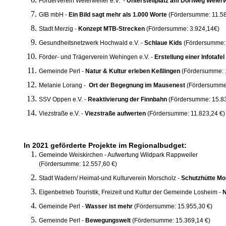
Förderverein Weierweiler e.V. -
Unterstellplatz am Dorfweg Weier
GIB mbH -
Ein Bild sagt mehr als 1.000 Worte
(Fördersumme: 11.58
Stadt Merzig -
Konzept MTB-Strecken
(Fördersumme: 3.924,14€)
Gesundheitsnetzwerk Hochwald e.V. -
Schlaue Kids
(Fördersumme: 
Förder- und Trägerverein Wehingen e.V. -
Erstellung einer Infotafe
Gemeinde Perl -
Natur & Kultur erleben Keßlingen
(Fördersumme: 
Melanie Lorang -
Ort der Begegnung im Mausenest
(Fördersumme
SSV Oppen e.V. -
Reaktivierung der Finnbahn
(Fördersumme: 15.83
Viezstraße e.V. -
Viezstraße aufwerten
(Fördersumme: 11.823,24 €)
In 2021 geförderte Projekte im Regionalbudget:
Gemeinde Weiskirchen - Aufwertung Wildpark Rappweiler
(Fördersumme: 12.557,60 €)
Stadt Wadern/ Heimat-und Kulturverein Morscholz -
Schutzhütte Mo
Eigenbetrieb Touristik, Freizeit und Kultur der Gemeinde Losheim -
N
Gemeinde Perl -
Wasser ist mehr
(Fördersumme: 15.955,30 €)
Gemeinde Perl -
Bewegungswelt
(Fördersumme: 15.369,14 €)