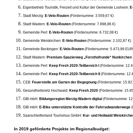
Eigenbetrieb Touristik, Freizeit und Kultur der Gemeinde Losheim:
E
Stadt Merzig:
E-Velo-Routen
(Fördersumme: 3.559,67 €)
Stadt Wadern:
E-Velo-Routen
(Fördersumme: 7.898,86 €)
Gemeinde Perl:
E-Velo-Routen
(Fördersumme: 6.732,08 €)
Gemeinde Weiskirchen:
E-Velo-Routen
(Fördersumme: 2.102,87 €)
Gemeinde Beckingen:
E-Velo-Routen
(Fördersumme: 5.473,99 EUR
Stadt Wadern:
Premium-Spazierweg „Forsthofrunde“ Nunkirchen
Gemeinde Perl:
Keep Fresh 2020-Teilbereich I
(Fördersumme: 12.4
Gemeinde Perl:
Keep Fresh 2020-Teilbereich II
(Fördersumme: 12.4
CEB:
Feuerstelle am Garten der Begegnung
(Fördersumme: 15.921
Gesundheitsnetz Hochwald:
Keep Fresh 2020
(Fördersumme: 15.95
GIB mbH:
Bildungsregion Merzig-Wadern digital
(Fördersumme: 12
GIB mbH:
E-Bike unterstützte Kontrolle der Fahrradwanderwege
(
Saarschleifenland Tourismus GmbH:
Kur- und Heilwald Weiskirche
In 2019 geförderte Projekte im Regionalbudget: