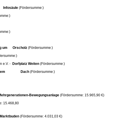
Infosäule
(Fördersumme:)
umme:)
umme:)
weg um Orscholz
(Fördersumme:)
dersumme:)
n e.V. -
Dorfplatz Weiten
(Fördersumme:)
er einem Dach
(Fördersumme:)
Mehrgenerationen-Bewegungsanlage
(Fördersumme: 15.965,90 €)
: 15.468,80
Marktbuden
(Fördersumme: 4.031,03 €)