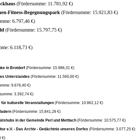
ackhaus
(Fördersumme: 11.781,92 €)
nen-Fitness-Begegnungspark
(Fördersumme: 15.921,83 €)
umme: 6.797,46 €)
eld
(Fördersumme: 15.797,75 €)
mme: 6.118,73 €)
nke in Brotdorf
(Fördersumme: 15.986,31 €)
ines Unterstandes
(Fördersumme: 11.560,00 €)
umme: 9.676,40 €)
rsumme: 3.392,74 €)
für kulturelle Veranstaltungen
(Fördersumme: 10.862,12 €)
-Wadern
(Fördersumme: 15.841,28 €)
tätshubs in der Gemeinde Perl und Mettlach
(Fördersumme: 10.575,77 €)
ltur e.V. - Das Archiv - Gedächtnis unseres Dorfes
(Fördersumme: 3.077,25 €)
 €)