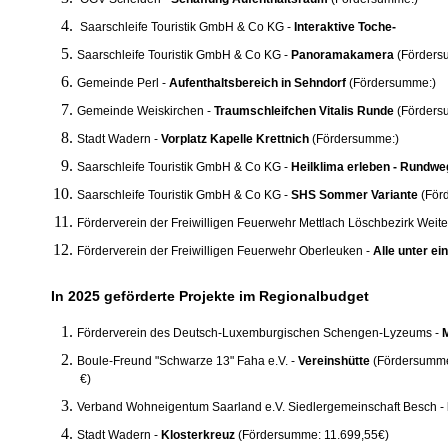
Saarschleife Touristik GmbH & Co KG -
Interaktive Toche- 
Saarschleife Touristik GmbH & Co KG -
Panoramakamera
(Förders
Gemeinde Perl -
Aufenthaltsbereich in Sehndorf
(Fördersumme:)
Gemeinde Weiskirchen -
Traumschleifchen Vitalis Runde
(Förders
Stadt Wadern -
Vorplatz Kapelle Krettnich
(Fördersumme:)
Saarschleife Touristik GmbH & Co KG -
Heilklima erleben - Rund
Saarschleife Touristik GmbH & Co KG -
SHS Sommer Variante
(För
Förderverein der Freiwilligen Feuerwehr Mettlach Löschbezirk Weite
Förderverein der Freiwilligen Feuerwehr Oberleuken -
Alle unt
In 2025 geförderte Projekte im Regionalbudget
Förderverein des Deutsch-Luxemburgischen Schengen-Lyzeums -
Boule-Freund "Schwarze 13" Faha e.V. -
Vereinshütte
(Fördersumme
€)
Verband Wohneigentum Saarland e.V. Siedlergemeinschaft Besch -
Stadt Wadern -
Klosterkreuz
(Fördersumme: 11.699,55€)