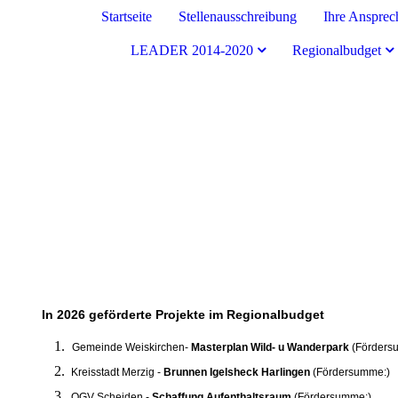
Startseite
Stellenausschreibung
Ihre Ansprec
LEADER 2014-2020
Regionalbudget
Land zum Leben Merzig-Wadern e.V.
In 2026 geförderte Projekte im Regionalbudget
Gemeinde Weiskirchen-
Masterplan Wild- u Wanderpark
(Förders
Kreisstadt Merzig -
Brunnen Igelsheck Harlingen
(Fördersumme:)
OGV Scheiden -
Schaffung Aufenthaltsraum
(Fördersumme:)